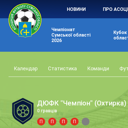
НОВИНИ
ПРО АСОЦ
Чемпіонат
Кубок
Сумської області
област
2026
Календар
Статистика
Команди
Фут
ДЮФК "Чемпіон" (Охтирка) 
0 гравців
П
П
П
П