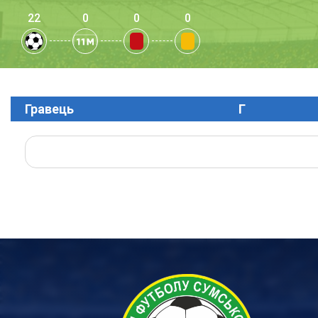
22
0
0
0
Гравець
Г