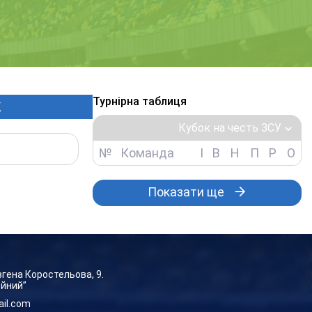
Турнірна таблиця
К
Кубок на честь ЗСУ
№
Команда
І
В
Н
П
Р
О
Показати ще
Євгена Коростельова, 9.
ейний”
ail.com