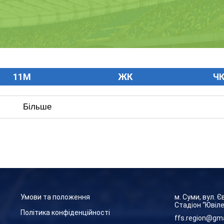
11M
ЖК
Ч
Більше
Умови та положення
м. Суми, вул. 
Стадіон “Ювіл
Політика конфіденційності
ffs.region@gm