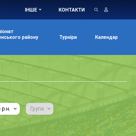
ІНШЕ
КОНТАКТИ
іонат
нського району
Турніри
Календар
р.н.
Група