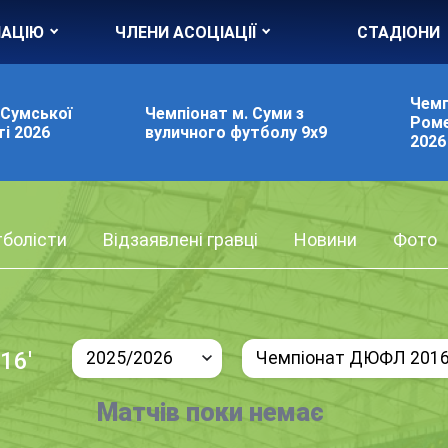
ІАЦІЮ
ЧЛЕНИ АСОЦІАЦІЇ
СТАДІОНИ
Чемп
 Сумської
Чемпіонат м. Суми з
Роме
і 2026
вуличного футболу 9х9
2026
болісти
Відзаявлені гравці
Новини
Фото
16'
2025/2026
Чемпіонат ДЮФЛ 2016 
Матчів поки немає