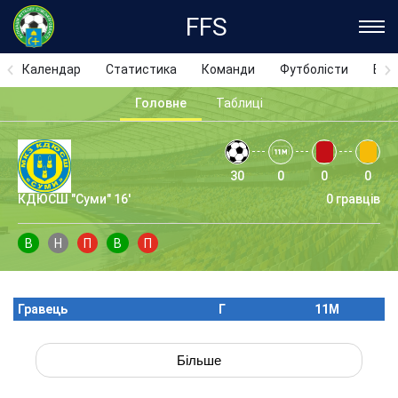
FFS
Календар
Статистика
Команди
Футболісти
Відз
Головне
Таблиці
30
0
0
0
КДЮСШ "Суми" 16'
0 гравців
В
Н
П
В
П
Гравець
Г
11M
Більше