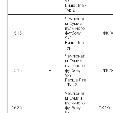
9х9
Вища Ліга -
Тур 2
Чемпіонат
м. Суми з
вуличного
15:15
--
футболу
ФК "А
9х9
Вища Ліга -
Тур 2
Чемпіонат
м. Суми з
вуличного
15:15
--
футболу
ФК "Я
9х9
Перша Ліга
- Тур 2
Чемпіонат
м. Суми з
вуличного
16:30
--
футболу
ФК "Кол
9х9