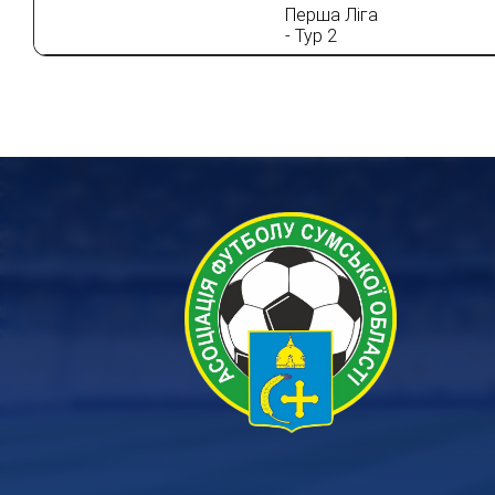
Перша Ліга
- Тур 2