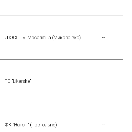
ДЮСШ ім. Масалітіна (Миколаївка)
--
FC "Likarske"
--
ФК "Натон" (Постольне)
--