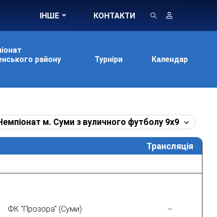
ІНШЕ
КОНТАКТИ
іонат
нського району
Турніри
Календар
Чемпіонат м. Суми з вуличного футболу 9х9
Трансляція
ФК "Прозора" (Суми)
--