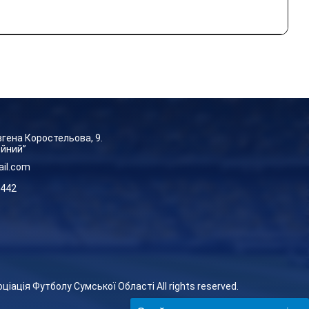
Євгена Коростельова, 9.
ейний”
ail.com
-442
оціація Футболу Сумської Області
All rights reserved.