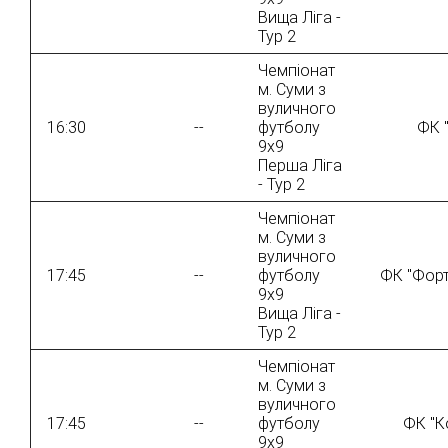
Вища Ліга -
Тур 2
Чемпіонат
м. Суми з
вуличного
16:30
--
футболу
ФК 
9х9
Перша Ліга
- Тур 2
Чемпіонат
м. Суми з
вуличного
17:45
--
футболу
ФК "Форт
9х9
Вища Ліга -
Тур 2
Чемпіонат
м. Суми з
вуличного
17:45
--
футболу
ФК "Ко
9х9