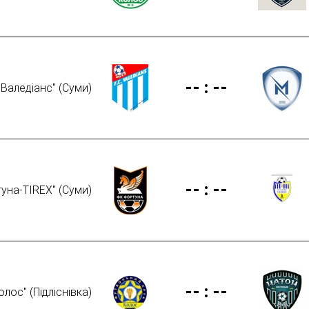
--
:
--
"Валедіанс" (Суми)
--
:
--
уна-TIREX" (Суми)
--
:
--
лос" (Підліснівка)