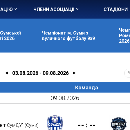
ІАЦІЮ
ЧЛЕНИ АСОЦІАЦІЇ
СТАДІОНИ
Чемп
 Сумської
Чемпіонат м. Суми з
Роме
і 2026
вуличного футболу 9х9
2026
03.08.2026
-
09.08.2026
Команда
09.08.2026
--
:
--
віт-СумДУ" (Суми)