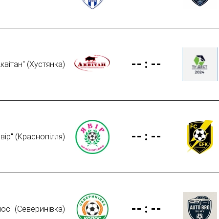
--
:
--
квітан" (Хустянка)
--
:
--
вір" (Краснопілля)
--
:
--
ос" (Северинівка)