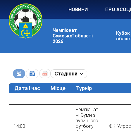
НОВИНИ
ПРО АСОЦ
Чемпіонат
Кубок
Сумської області
област
2026
Стадіони
Дата і час
Місце
Турнір
Чемпіонат
м. Суми з
вуличного
14:00
--
футболу
ФК "Агрос