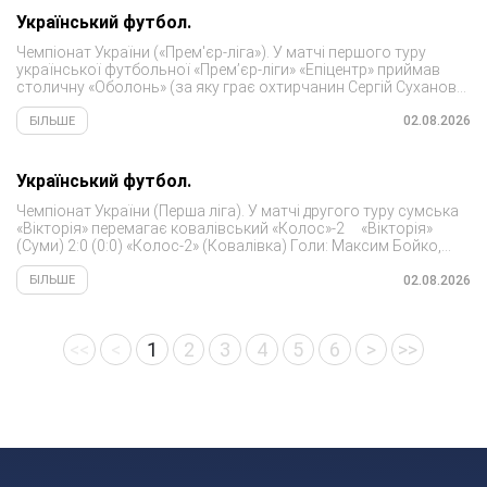
Український футбол.
Чемпіонат України («Прем'єр-ліга»). У матчі першого туру
української футбольної «Прем’єр-ліги» «Епіцентр» приймав
столичну «Оболонь» (за яку грає охтирчанин Сергій Суханов).
«Епіцентр» 3:0 (0:0) «Оболонь»
02.08.2026
БІЛЬШЕ
Український футбол.
Чемпіонат України (Перша ліга). У матчі другого туру сумська
«Вікторія» перемагає ковалівський «Колос»-2 «Вікторія»
(Суми) 2:0 (0:0) «Колос-2» (Ковалівка) Голи: Максим Бойко,
Владислав Хамелюк (пенальті) Після...
02.08.2026
БІЛЬШЕ
<<
<
1
2
3
4
5
6
>
>>