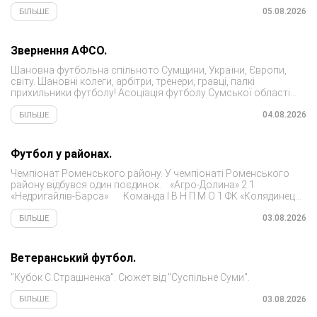
футболістки Сумщини Яна Калініна та Катерина Самсон)
поступився «Спортінгу»....
05.08.2026
БІЛЬШЕ
Звернення АФСО.
Шановна футбольна спільното Сумщини, України, Європи,
світу. Шановні колеги, арбітри, тренери, гравці, палкі
прихильники футболу! Асоціація футболу Сумської області
висловлює свою щиру повагу та вдячність кожному, хто
попри всі виклики...
04.08.2026
БІЛЬШЕ
Футбол у районах.
Чемпіонат Роменського району. У чемпіонаті Роменського
району відбувся один поєдинок. «Агро-Долина» 2:1
«Недригайлів-Барса» Команда І В Н П М О 1 ФК «Колядинець»
6 6 0...
03.08.2026
БІЛЬШЕ
Ветеранський футбол.
"Кубок С.Страшненка". Сюжет від "Суспільне Суми".
03.08.2026
БІЛЬШЕ