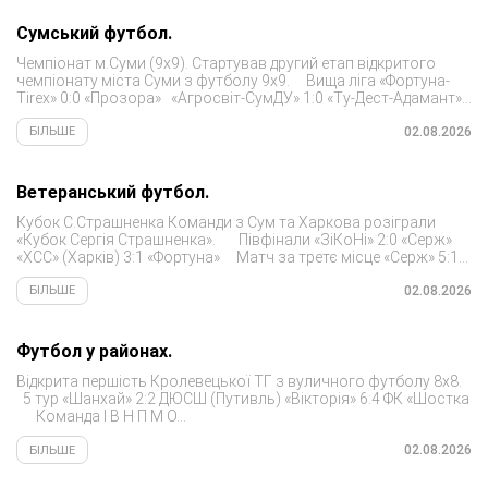
Сумський футбол.
Чемпіонат м.Суми (9х9). Стартував другий етап відкритого
чемпіонату міста Суми з футболу 9х9. Вища ліга «Фортуна-
Tirex» 0:0 «Прозора» «Агросвіт-СумДУ» 1:0 «Ту-Дест-Адамант»
Гол: Пономаренко Родіон «Likarske» 2:0...
02.08.2026
БІЛЬШЕ
Ветеранський футбол.
Кубок С.Страшненка Команди з Сум та Харкова розіграли
«Кубок Сергія Страшненка». Півфінали «ЗіКоНі» 2:0 «Серж»
«ХСС» (Харків) 3:1 «Фортуна» Матч за третє місце «Серж» 5:1...
02.08.2026
БІЛЬШЕ
Футбол у районах.
Відкрита першість Кролевецької ТГ з вуличного футболу 8х8.
5 тур «Шанхай» 2:2 ДЮСШ (Путивль) «Вікторія» 6:4 ФК «Шостка
Команда І В Н П М О...
02.08.2026
БІЛЬШЕ