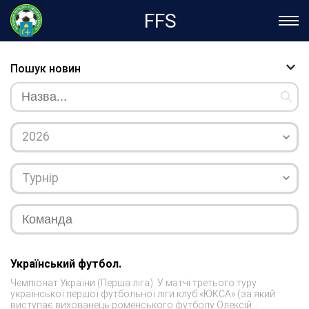
FFS
Пошук новин
2026
Турнір
Український футбол.
Чемпіонат України (Перша ліга). У матчі третього туру
української першої футбольної ліги клуб «ЮКСА» (за який
виступає вихованець роменського футболу Олексій