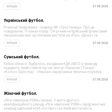
Хобленко) мінімально здолав «Ниву» з Тернополя. ...
07.08.2026
БІЛЬШЕ
Український футбол.
Річмонд Чуквуемека - гравець ФК «Тростянець». Про це
повідомляє ТГ-канал клубу. "24-річний нігерійський фланговий
півзахисник має за плечима виступи за «Рух», «Діназ» та
«Гірник-Спорт». У «Тростянці» Річмонд виступатиме під 66
номером. Вітаємо...
07.08.2026
БІЛЬШЕ
Сумський футбол.
Кубок області. Відбулось засідання КДК АФСО з приводу
інциденту, який стався під час матчу «Україна» (Токарі) -
«Колос» (Шостка). «Україні» зарахована технічна поразка,
«Колосу» - технічна перемога.
07.08.2026
БІЛЬШЕ
Жіночий футбол.
«Ліга чемпіонів УЄФА» (жінки). У матчі другого
кваліфікаційного раунду «Ліги чемпіонів УЄФА» серед жіночих
команд одеський клуб «Сістерс» (за який виступають