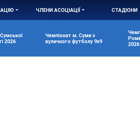
ІАЦІЮ
ЧЛЕНИ АСОЦІАЦІЇ
СТАДІОНИ
Чемп
 Сумської
Чемпіонат м. Суми з
Роме
і 2026
вуличного футболу 9х9
2026