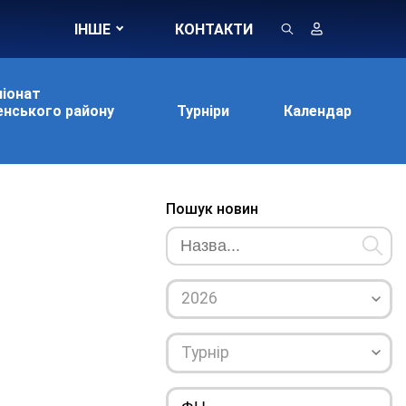
ІНШЕ
КОНТАКТИ
іонат
нського району
Турніри
Календар
Пошук новин
2026
Турнір