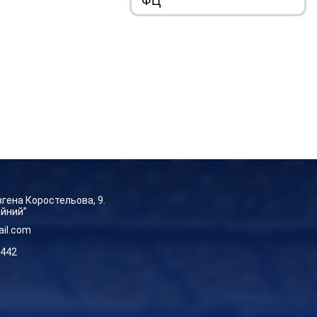
Євгена Коростельова, 9.
ейний”
ail.com
-442