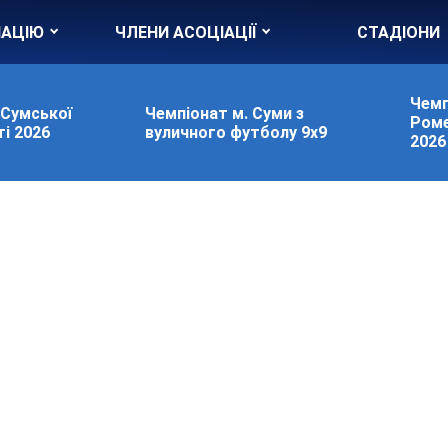
ІАЦІЮ
ЧЛЕНИ АСОЦІАЦІЇ
СТАДІОНИ
Чемп
 Сумської
Чемпіонат м. Суми з
Роме
і 2026
вуличного футболу 9х9
2026