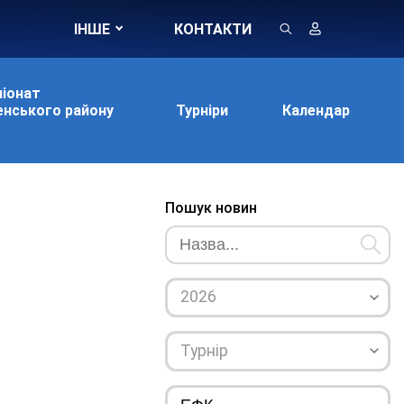
ІНШЕ
КОНТАКТИ
іонат
нського району
Турніри
Календар
Пошук новин
2026
Турнір