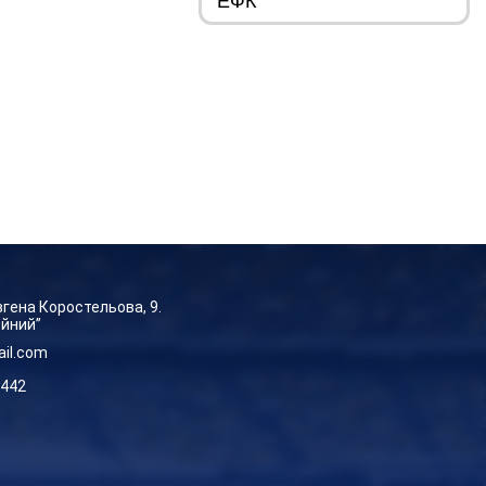
Євгена Коростельова, 9.
ейний”
ail.com
-442