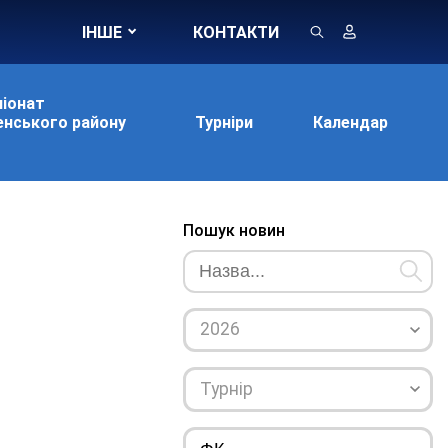
ІНШЕ
КОНТАКТИ
іонат
нського району
Турніри
Календар
Пошук новин
2026
Турнір