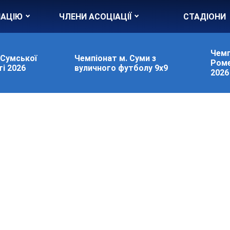
ІАЦІЮ
ЧЛЕНИ АСОЦІАЦІЇ
СТАДІОНИ
Чемп
 Сумської
Чемпіонат м. Суми з
Роме
і 2026
вуличного футболу 9х9
2026