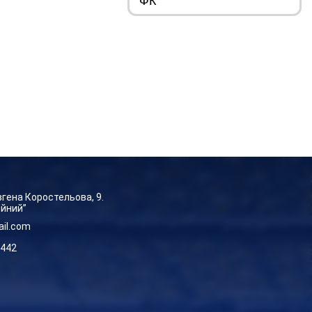
Євгена Коростельова, 9.
ейний”
ail.com
-442