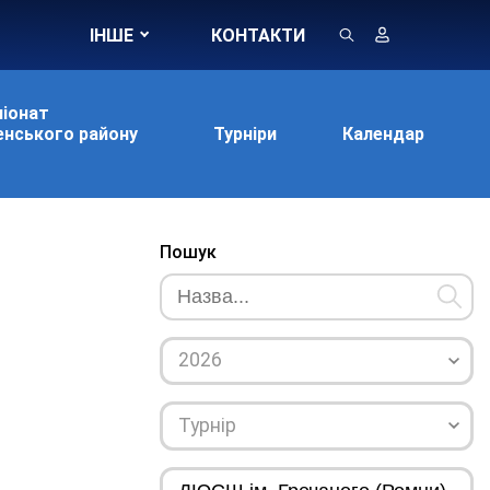
ІНШЕ
КОНТАКТИ
іонат
нського району
Турніри
Календар
Пошук
2026
Турнір