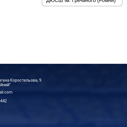
Євгена Коростельова, 9.
ейний”
ail.com
-442