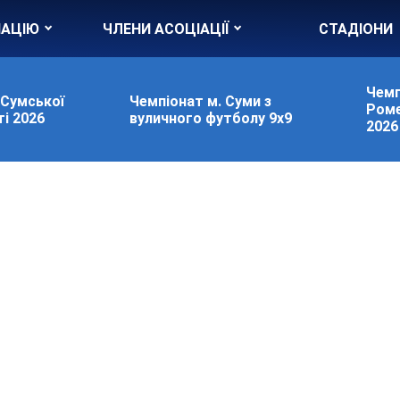
ІАЦІЮ
ЧЛЕНИ АСОЦІАЦІЇ
СТАДІОНИ
Чемп
 Сумської
Чемпіонат м. Суми з
Роме
і 2026
вуличного футболу 9х9
2026