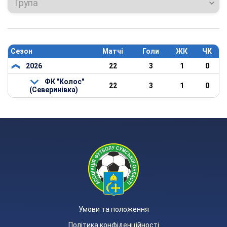
Група
Сезон
Матчі
Голи
ЖК
ЧК
2026
22
3
1
0
ФК "Колос"
22
3
1
0
(Северинівка)
Умови та положення
Політика конфіденційності