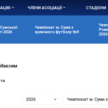
ІАЦІЮ
ЧЛЕНИ АСОЦІАЦІЇ
СТАДІОНИ
Чемп
 Сумської
Чемпіонат м. Суми з
Роме
і 2026
вуличного футболу 9х9
2026
 Максим
и
ста
2026
Чемпіонат м. Суми з