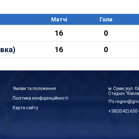
Матчі
Голи
16
0
івка)
16
0
Умови та положення
м. Суми, вул. 
Стадіон “Ювіл
Політика конфіденційності
ffs.region@gm
Карта сайту
+38(0542) 650