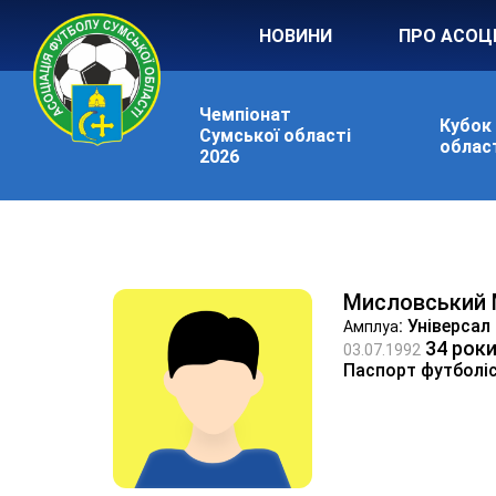
НОВИНИ
ПРО АСОЦ
Чемпіонат
Кубок
Сумської області
област
2026
Мисловський
: Універсал
Амплуа
34 рок
03.07.1992
Паспорт футболі