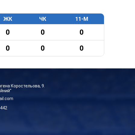
ЖК
ЧК
11-М
0
0
0
0
0
0
Євгена Коростельова, 9.
ейний”
ail.com
-442