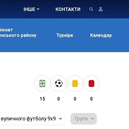
ІНШЕ
КОНТАКТИ
іонат
нського району
Турніри
Календар
15
0
0
0
 вуличного футболу 9х9
Група