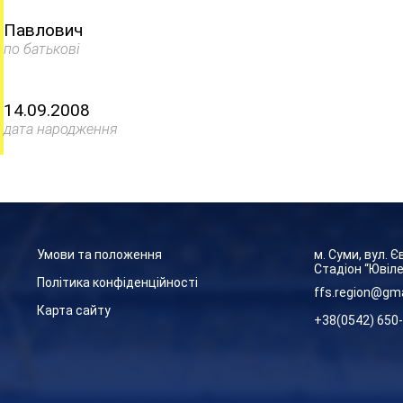
Павлович
по батькові
14.09.2008
дата народження
Умови та положення
м. Суми, вул. 
Стадіон “Ювіл
Політика конфіденційності
ffs.region@gm
Карта сайту
+38(0542) 650