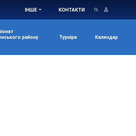
ІНШЕ
КОНТАКТИ
іонат
нського району
Турніри
Календар