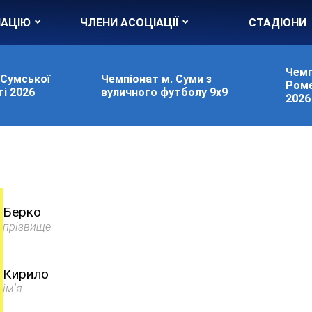
ІАЦІЮ
ЧЛЕНИ АСОЦІАЦІЇ
СТАДІОНИ
Чемп
 Сумської
Чемпіонат м. Суми з
Роме
і 2026
вуличного футболу 9х9
2026
Берко
прізвище
Кирило
ім'я