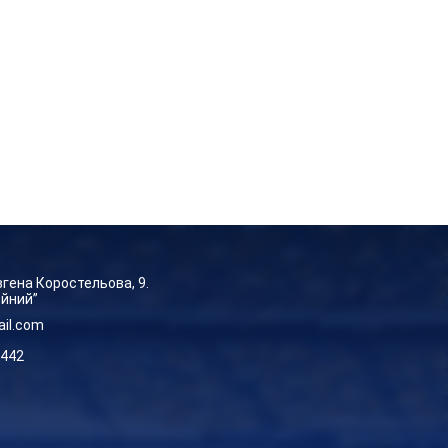
Євгена Коростельова, 9.
ейний”
ail.com
-442