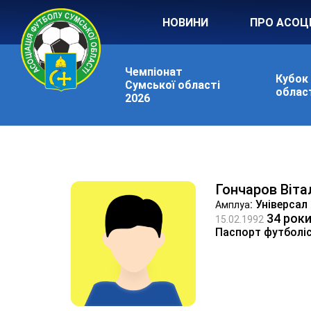
НОВИНИ
ПРО АСОЦ
Чемпіонат
Кубок
Сумської області
област
2026
Гончаров Віта
: Універсал
Амплуа
34 рок
15.02.1992
Паспорт футболі