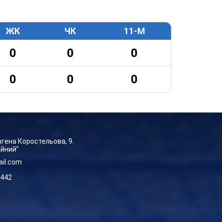
ЖК
ЧК
11-М
0
0
0
0
0
0
Євгена Коростельова, 9.
ейний”
ail.com
-442