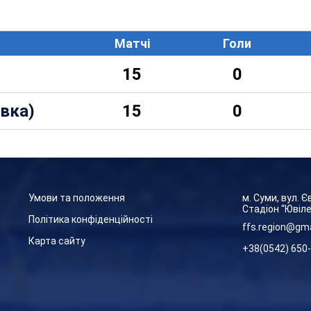
Матчі
Голи
15
0
івка)
15
0
Умови та положення
м. Суми, вул. 
Стадіон “Ювіл
Політика конфіденційності
ffs.region@gm
Карта сайту
+38(0542) 650