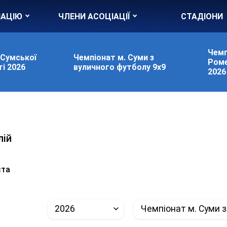
ІАЦІЮ
ЧЛЕНИ АСОЦІАЦІЇ
СТАДІОНИ
Чемп
 Сумської
Чемпіонат м. Суми з
Роме
і 2026
вуличного футболу 9х9
2026
лій
и
ста
2026
Чемпіонат м. Суми з