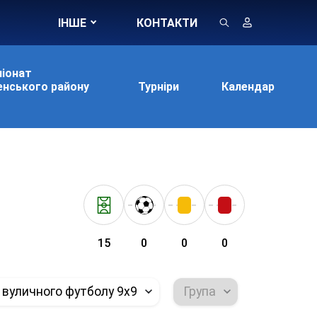
ІНШЕ
КОНТАКТИ
іонат
нського району
Турніри
Календар
15
0
0
0
 вуличного футболу 9х9
Група