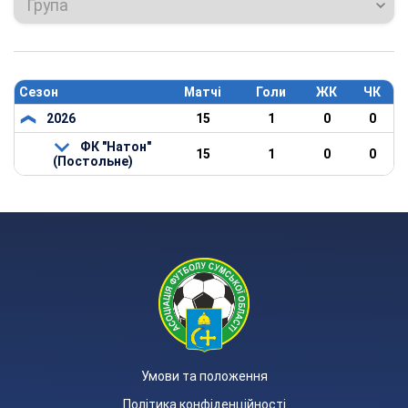
Група
Сезон
Матчі
Голи
ЖК
ЧК
2026
15
1
0
0
ФК "Натон"
15
1
0
0
(Постольне)
Умови та положення
Політика конфіденційності