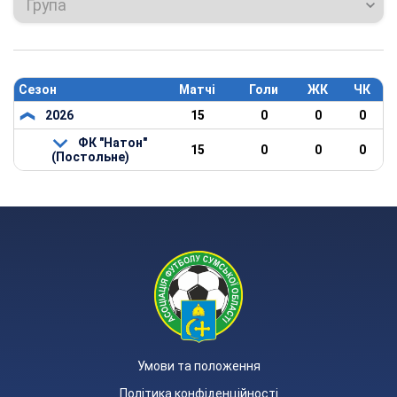
Група
Сезон
Матчі
Голи
ЖК
ЧК
2026
15
0
0
0
ФК "Натон"
15
0
0
0
(Постольне)
Умови та положення
Політика конфіденційності