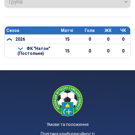
Група
Сезон
Матчі
Голи
ЖК
ЧК
2026
15
0
0
0
ФК "Натон"
15
0
0
0
(Постольне)
Умови та положення
Політика конфіденційності