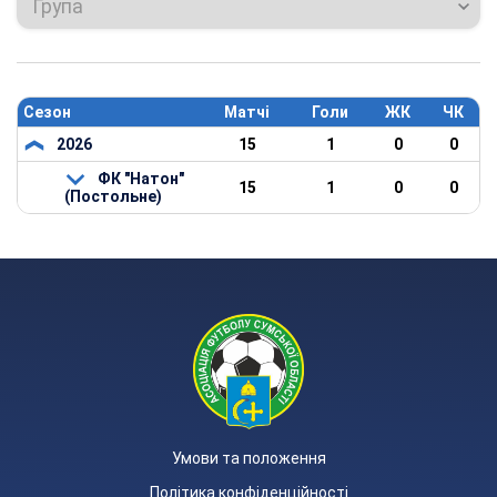
Група
Сезон
Матчі
Голи
ЖК
ЧК
2026
15
1
0
0
ФК "Натон"
15
1
0
0
(Постольне)
Умови та положення
Політика конфіденційності