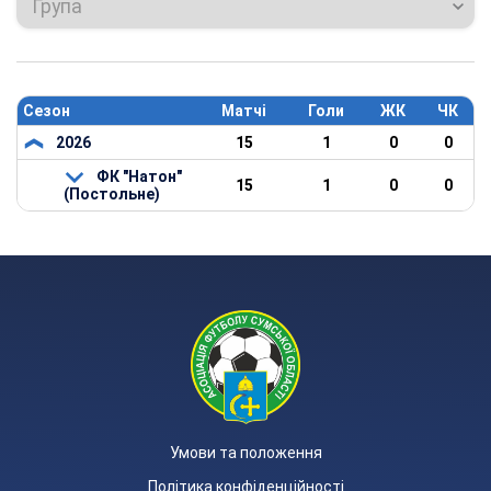
Група
Сезон
Матчі
Голи
ЖК
ЧК
2026
15
1
0
0
ФК "Натон"
15
1
0
0
(Постольне)
Умови та положення
Політика конфіденційності