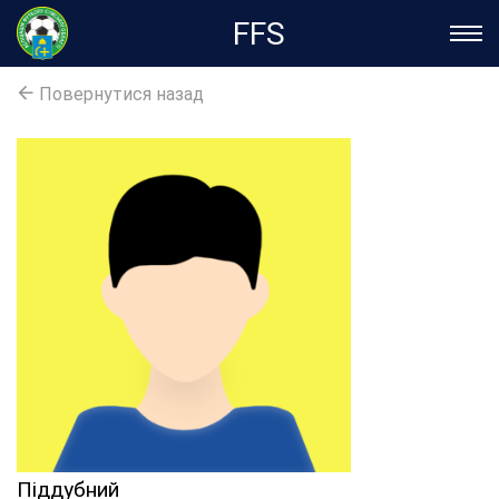
FFS
Повернутися назад
Піддубний