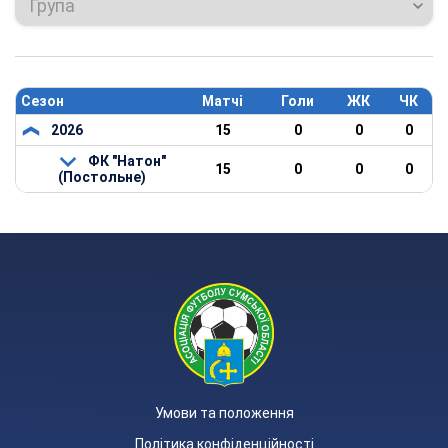
Група
Сезон
Матчі
Голи
ЖК
ЧК
2026
15
0
0
0
ФК "Натон"
15
0
0
0
(Постольне)
Умови та положення
Політика конфіденційності