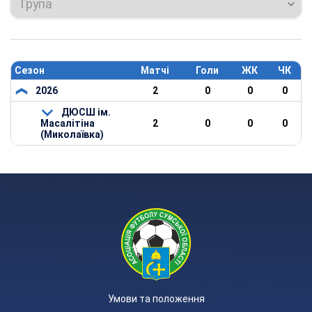
Група
Сезон
Матчі
Голи
ЖК
ЧК
2026
2
0
0
0
ДЮСШ ім.
Масалітіна
2
0
0
0
(Миколаївка)
Умови та положення