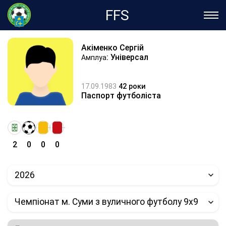
FFS
Акіменко Сергій
: Універсал
Амплуа
17.09.1983
42 роки
Паспорт футболіста
2
0
0
0
2026
Чемпіонат м. Суми з вуличного футболу 9х9