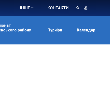
ІНШЕ
КОНТАКТИ
іонат
нського району
Турніри
Календар