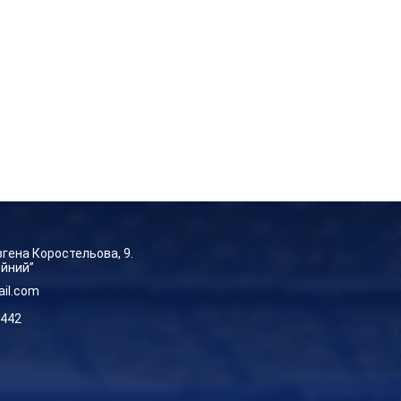
Євгена Коростельова, 9.
ейний”
ail.com
-442