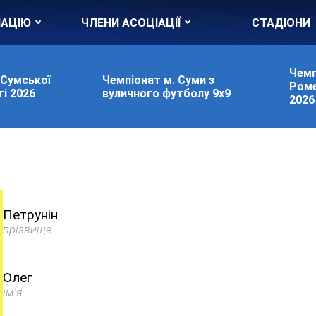
ІАЦІЮ
ЧЛЕНИ АСОЦІАЦІЇ
СТАДІОНИ
Чемп
 Сумської
Чемпіонат м. Суми з
Роме
і 2026
вуличного футболу 9х9
2026
Петрунін
прізвище
Олег
ім'я