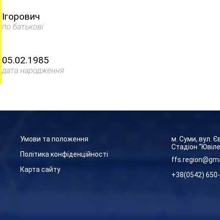
Ігорович
по батькові
05.02.1985
дата народження
Умови та положення
м. Суми, вул. 
Стадіон “Ювіл
Політика конфіденційності
ffs.region@gm
Карта сайту
+38(0542) 650