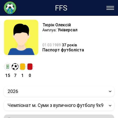
FFS
Тюрін Олексій
: Універсал
Амплуа
01.03.1989
37 років
Паспорт футболіста
15
7
1
0
2026
Чемпіонат м. Суми з вуличного футболу 9х9