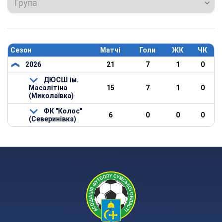
Група
Сезон
Матчі
Голи
ЖК
ЧК
2026
21
7
1
0
ДЮСШ ім.
Масалітіна
15
7
1
0
(Миколаївка)
ФК "Колос"
6
0
0
0
(Северинівка)