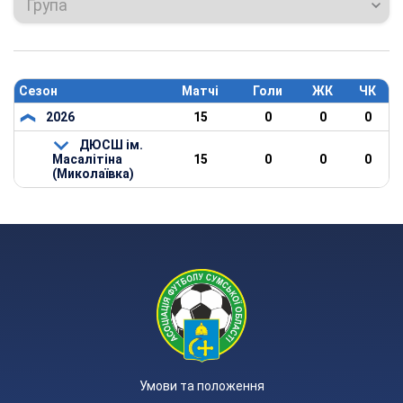
Група
Сезон
Матчі
Голи
ЖК
ЧК
2026
15
0
0
0
ДЮСШ ім.
Масалітіна
15
0
0
0
(Миколаївка)
Умови та положення