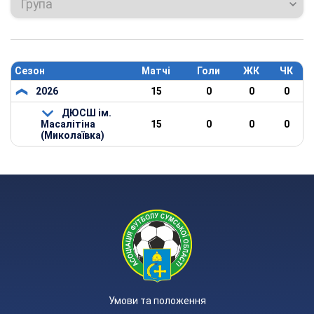
Група
Сезон
Матчі
Голи
ЖК
ЧК
2026
15
0
0
0
ДЮСШ ім.
Масалітіна
15
0
0
0
(Миколаївка)
Умови та положення