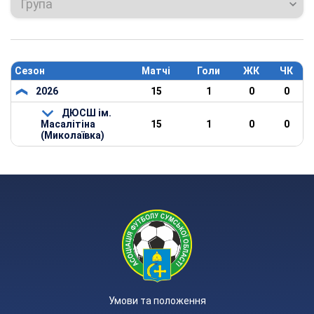
Група
Сезон
Матчі
Голи
ЖК
ЧК
2026
15
1
0
0
ДЮСШ ім.
Масалітіна
15
1
0
0
(Миколаївка)
Умови та положення