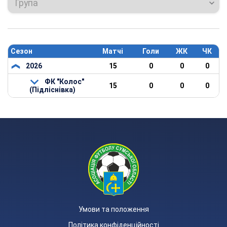
Група
Сезон
Матчі
Голи
ЖК
ЧК
2026
15
0
0
0
ФК "Колос"
15
0
0
0
(Підліснівка)
Умови та положення
Політика конфіденційності