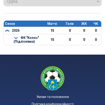
Група
Сезон
Матчі
Голи
ЖК
ЧК
2026
15
0
0
0
ФК "Колос"
15
0
0
0
(Підліснівка)
Умови та положення
Політика конфіденційності