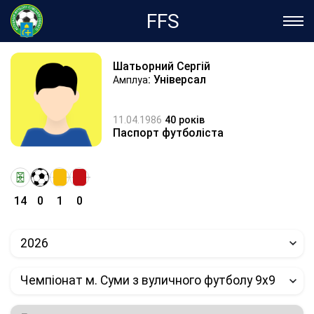
FFS
Шатьорний Сергій
: Універсал
Амплуа
11.04.1986
40 років
Паспорт футболіста
14
0
1
0
2026
Чемпіонат м. Суми з вуличного футболу 9х9