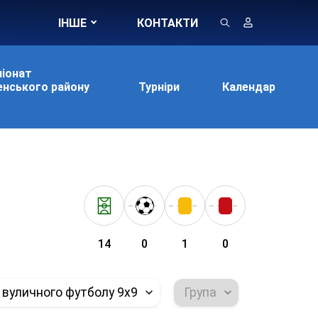
ІНШЕ
КОНТАКТИ
іонат
нського району
Турніри
Календар
14
0
1
0
 вуличного футболу 9х9
Група