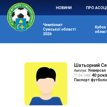
НОВИНИ
ПРО АСОЦ
Чемпіонат
Кубок
Сумської області
област
2026
Шатьорний Се
: Універсал
Амплуа
40 рокі
11.04.1986
Паспорт футболі