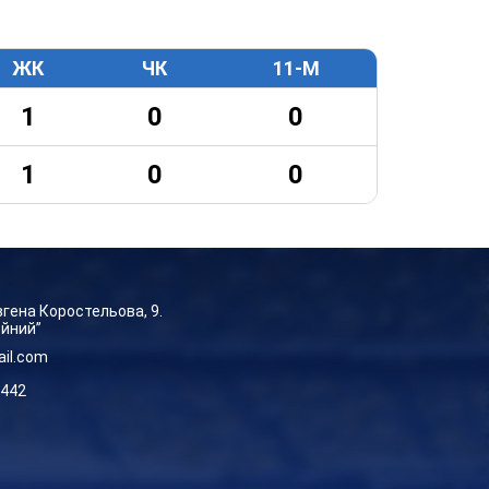
ЖК
ЧК
11-М
1
0
0
1
0
0
Євгена Коростельова, 9.
ейний”
ail.com
-442