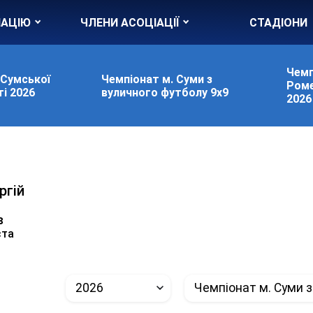
ІАЦІЮ
ЧЛЕНИ АСОЦІАЦІЇ
СТАДІОНИ
Чемп
 Сумської
Чемпіонат м. Суми з
Роме
і 2026
вуличного футболу 9х9
2026
ргій
в
ста
2026
Чемпіонат м. Суми з