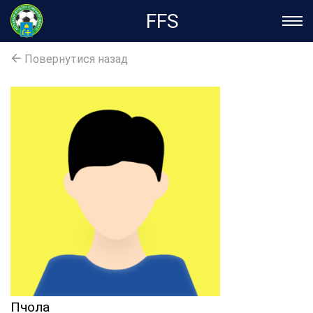
FFS
Повернутися назад
Пчола