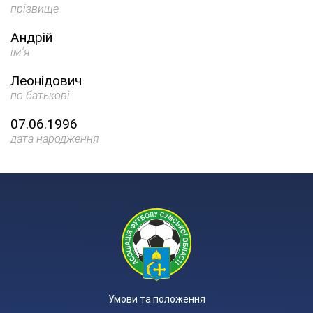
прізвище
Андрій
ім'я
Леонідович
по батькові
07.06.1996
дата народження
Умови та положення