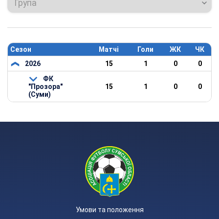
Група
Сезон
Матчі
Голи
ЖК
ЧК
2026
15
1
0
0
ФК
"Прозора"
15
1
0
0
(Суми)
Умови та положення