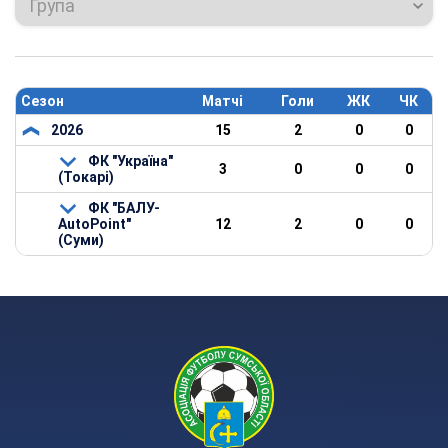
Група
Сезон
Матчі
Голи
ЖК
ЧК
2026
15
2
0
0
ФК "Україна"
3
0
0
0
(Токарі)
ФК "БАЛУ-
AutoPoint"
12
2
0
0
(Суми)