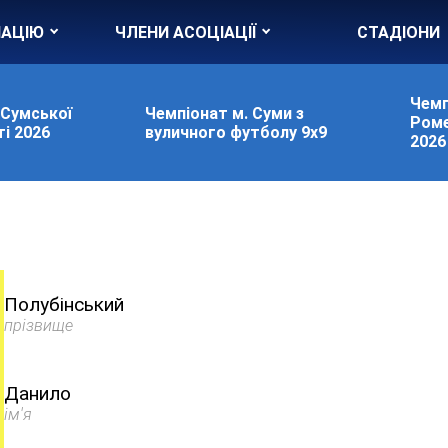
ІАЦІЮ
ЧЛЕНИ АСОЦІАЦІЇ
СТАДІОНИ
Чемп
 Сумської
Чемпіонат м. Суми з
Роме
і 2026
вуличного футболу 9х9
2026
Полубінський
прізвище
Данило
ім'я