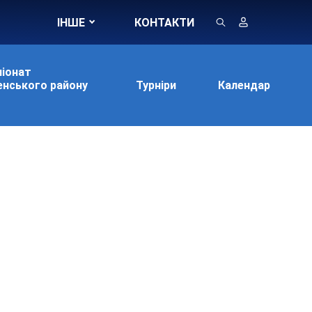
ІНШЕ
КОНТАКТИ
іонат
нського району
Турніри
Календар