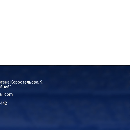
Євгена Коростельова, 9.
ейний”
ail.com
-442