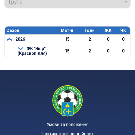
Група
Сезон
Матчі
Голи
ЖК
ЧК
2026
15
2
0
0
ФК "Явір"
15
2
0
0
(Краснопілля)
Умови та положення
Політика конфіденційності