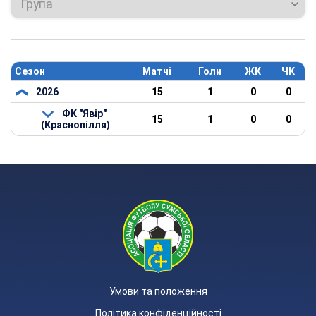
Група
Сезон
Матчі
Голи
ЖК
ЧК
2026
15
1
0
0
ФК "Явір"
15
1
0
0
(Краснопілля)
Умови та положення
Політика конфіденційності