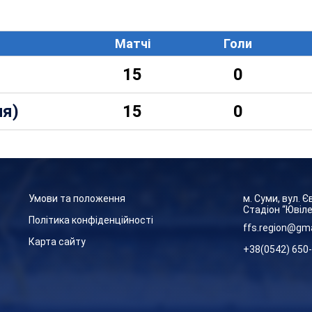
Матчі
Голи
15
0
ля)
15
0
Умови та положення
м. Суми, вул. 
Стадіон “Ювіл
Політика конфіденційності
ffs.region@gm
Карта сайту
+38(0542) 650