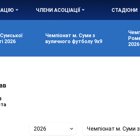
ІАЦІЮ
ЧЛЕНИ АСОЦІАЦІЇ
СТАДІОНИ
Чемп
 Сумської
Чемпіонат м. Суми з
Роме
і 2026
вуличного футболу 9х9
2026
ав
в
ста
2026
Чемпіонат м. Суми з