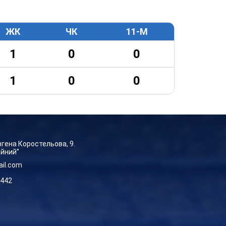
ЖК
ЧК
11-М
1
0
0
1
0
0
Євгена Коростельова, 9.
ейний”
ail.com
-442