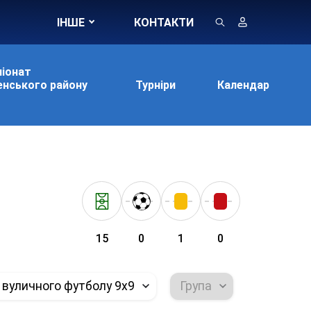
ІНШЕ
КОНТАКТИ
іонат
нського району
Турніри
Календар
15
0
1
0
 вуличного футболу 9х9
Група