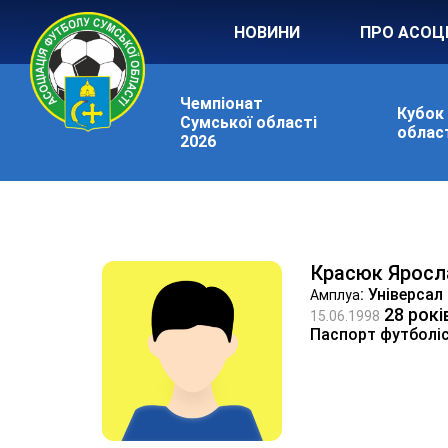
НОВИНИ
ПРО АСОЦ
Чемпіонат
Кубок
Сумської області
област
2026
Красюк Яросл
: Універсал
Амплуа
28 рокі
15.06.1998
Паспорт футболі