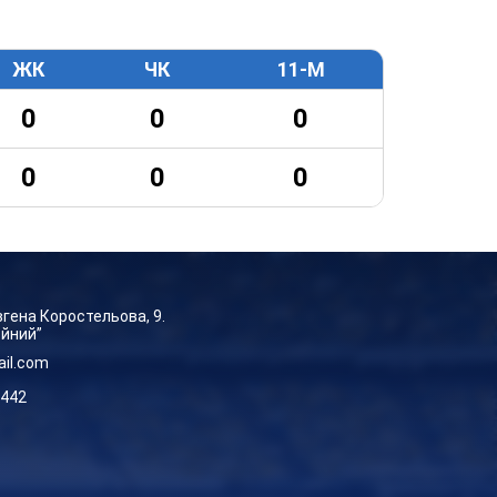
ЖК
ЧК
11-М
0
0
0
0
0
0
Євгена Коростельова, 9.
ейний”
ail.com
-442