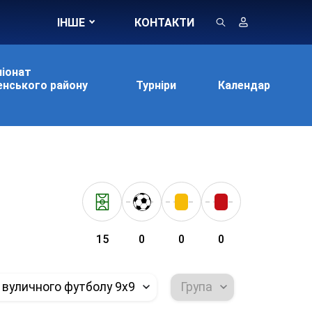
ІНШЕ
КОНТАКТИ
іонат
нського району
Турніри
Календар
15
0
0
0
 вуличного футболу 9х9
Група