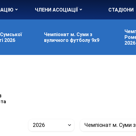
ІАЦІЮ
ЧЛЕНИ АСОЦІАЦІЇ
СТАДІОНИ
Чемп
 Сумської
Чемпіонат м. Суми з
Роме
і 2026
вуличного футболу 9х9
2026
в
ста
2026
Чемпіонат м. Суми з