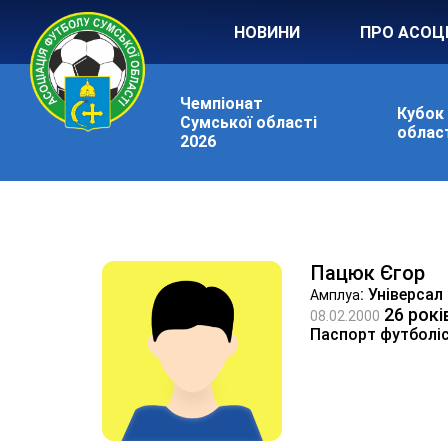
НОВИНИ
ПРО АСОЦ
Чемпіонат
Кубок
Сумської області
област
2026
Пацюк Єгор
: Універсал
Амплуа
26 рокі
08.02.2000
Паспорт футболі