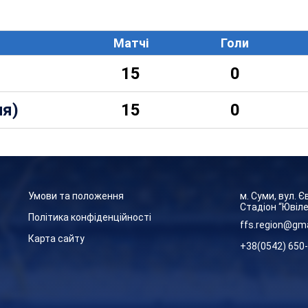
Матчі
Голи
15
0
ля)
15
0
Умови та положення
м. Суми, вул. 
Стадіон “Ювіл
Політика конфіденційності
ffs.region@gm
Карта сайту
+38(0542) 650