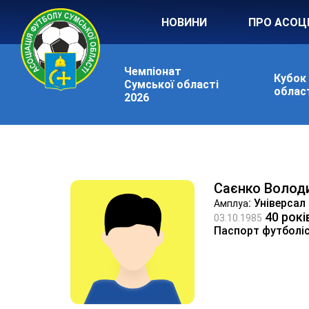
НОВИНИ
ПРО АСОЦ
Чемпіонат
Кубок
Сумської області
област
2026
Саєнко Волод
: Універсал
Амплуа
40 рокі
03.10.1985
Паспорт футболі