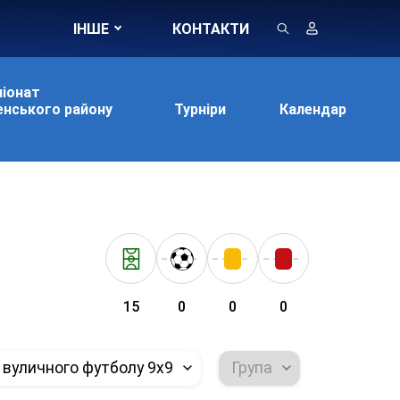
ІНШЕ
КОНТАКТИ
іонат
нського району
Турніри
Календар
15
0
0
0
 вуличного футболу 9х9
Група