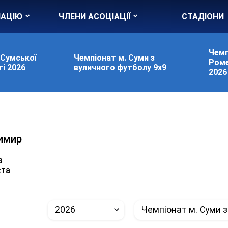
ІАЦІЮ
ЧЛЕНИ АСОЦІАЦІЇ
СТАДІОНИ
Чемп
 Сумської
Чемпіонат м. Суми з
Роме
і 2026
вуличного футболу 9х9
2026
имир
в
ста
2026
Чемпіонат м. Суми з