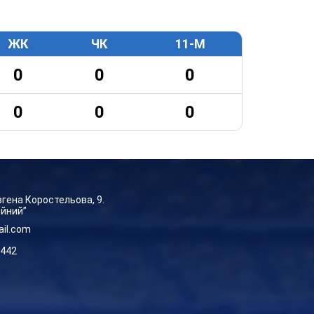
ЖК
ЧК
11-М
0
0
0
0
0
0
Євгена Коростельова, 9.
ейний”
ail.com
-442