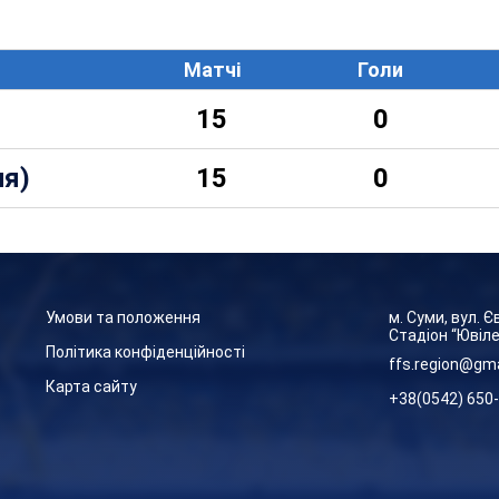
Матчі
Голи
15
0
ля)
15
0
Умови та положення
м. Суми, вул. 
Стадіон “Ювіл
Політика конфіденційності
ffs.region@gm
Карта сайту
+38(0542) 650