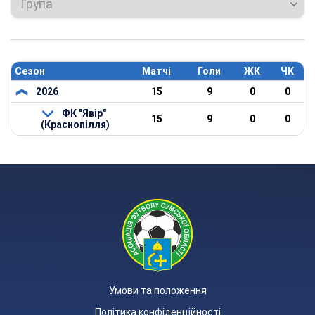
Група
Сезон
Матчі
Голи
ЖК
ЧК
2026
15
9
0
0
ФК "Явір"
15
9
0
0
(Краснопілля)
Умови та положення
Політика конфіденційності