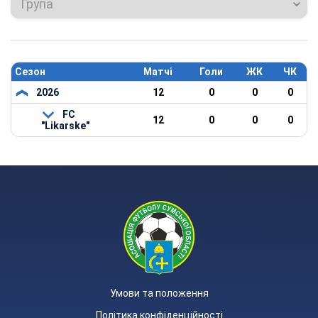
Група
Сезон
Матчі
Голи
ЖК
ЧК
2026
12
0
0
0
FC
12
0
0
0
"Likarske"
Умови та положення
Політика конфіденційності