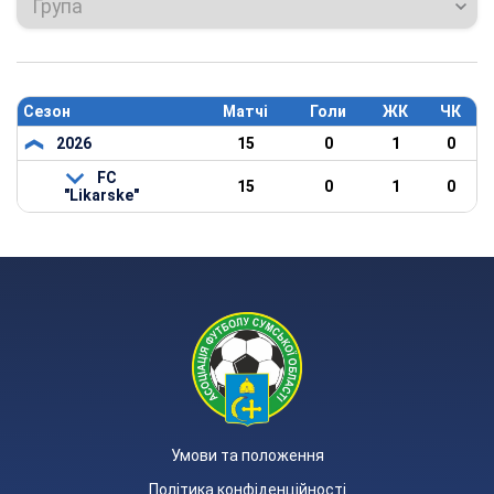
Група
Сезон
Матчі
Голи
ЖК
ЧК
2026
15
0
1
0
FC
15
0
1
0
"Likarske"
Умови та положення
Політика конфіденційності