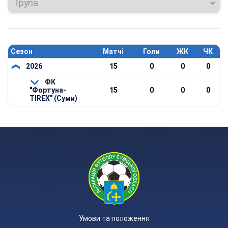
Група
Сезон
Матчі
Голи
ЖК
ЧК
2026
15
0
0
0
ФК
"Фортуна-
15
0
0
0
TIREX" (Суми)
Умови та положення