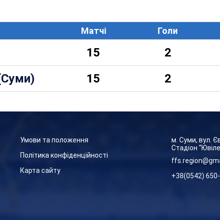
Матчі
Голи
15
2
(Суми)
15
2
Умови та положення
м. Суми, вул. 
Стадіон “Ювіл
Політика конфіденційності
ffs.region@gm
Карта сайту
+38(0542) 650