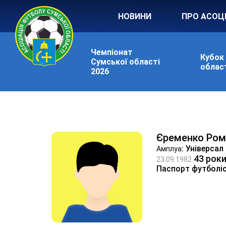
НОВИНИ
ПРО АСОЦ
Чемпіонат
Кубок
Сумської області
област
2026
Єременко Ром
: Універсал
Амплуа
43 рок
23.09.1982
Паспорт футболі