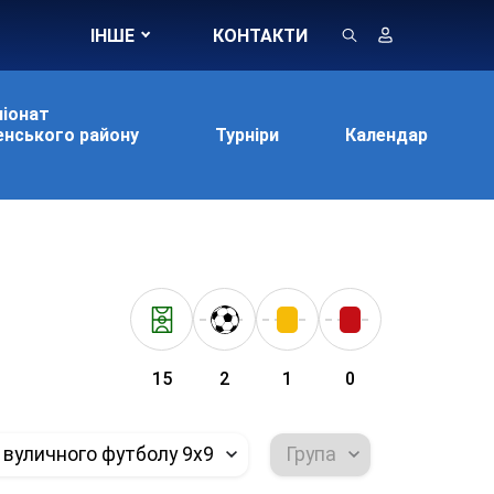
ІНШЕ
КОНТАКТИ
іонат
нського району
Турніри
Календар
15
2
1
0
 вуличного футболу 9х9
Група