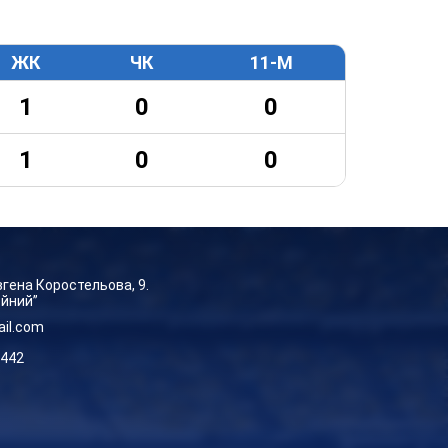
ЖК
ЧК
11-М
1
0
0
1
0
0
Євгена Коростельова, 9.
ейний”
ail.com
-442