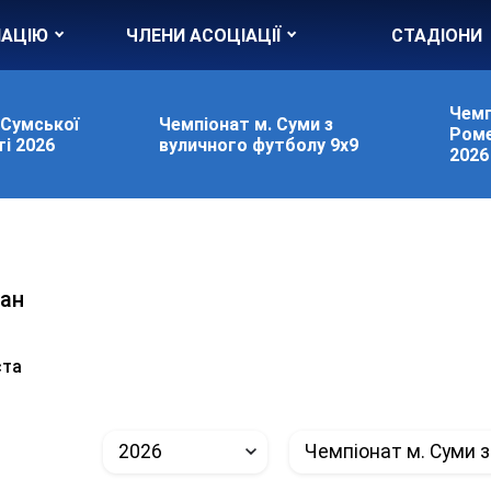
ІАЦІЮ
ЧЛЕНИ АСОЦІАЦІЇ
СТАДІОНИ
Чемп
 Сумської
Чемпіонат м. Суми з
Роме
і 2026
вуличного футболу 9х9
2026
ан
и
ста
2026
Чемпіонат м. Суми з