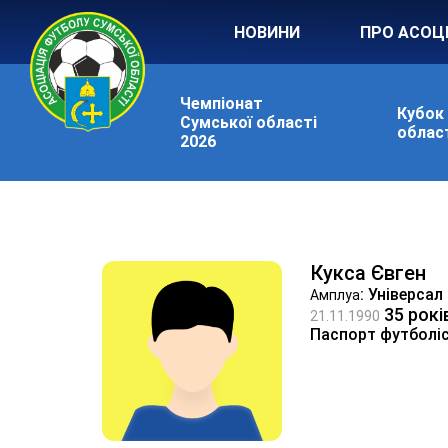
НОВИНИ
ПРО АСОЦ
Чемпіонат
Кубок
Сумської області
област
2026
Кукса Євген
: Універсал
Амплуа
35 рокі
21.11.1990
Паспорт футболі