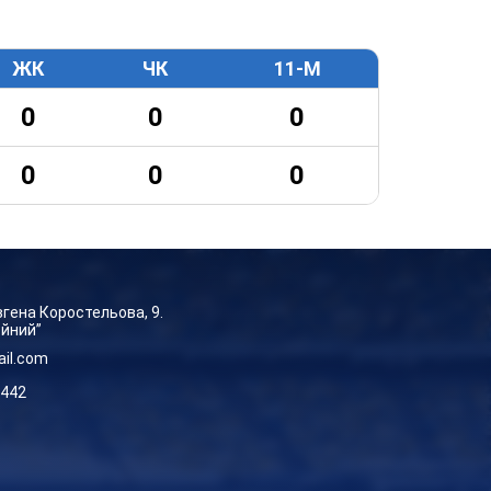
ЖК
ЧК
11-М
0
0
0
0
0
0
Євгена Коростельова, 9.
ейний”
ail.com
-442