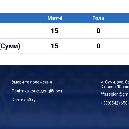
Матчі
Голи
15
0
(Суми)
15
0
Умови та положення
м. Суми, вул. 
Стадіон “Ювіл
Політика конфіденційності
ffs.region@gm
Карта сайту
+38(0542) 650