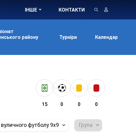
ІНШЕ
КОНТАКТИ
іонат
нського району
Турніри
Календар
15
0
0
0
 вуличного футболу 9х9
Група