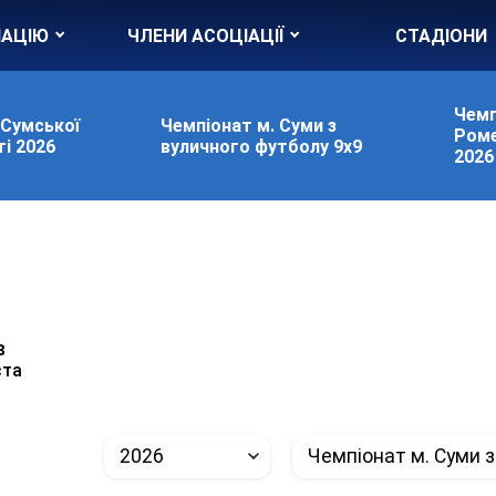
ІАЦІЮ
ЧЛЕНИ АСОЦІАЦІЇ
СТАДІОНИ
Чемп
 Сумської
Чемпіонат м. Суми з
Роме
і 2026
вуличного футболу 9х9
2026
в
ста
2026
Чемпіонат м. Суми з