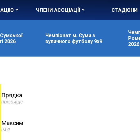
ІАЦІЮ
ЧЛЕНИ АСОЦІАЦІЇ
СТАДІОНИ
Чемп
 Сумської
Чемпіонат м. Суми з
Роме
і 2026
вуличного футболу 9х9
2026
Прядка
прізвище
Максим
ім'я