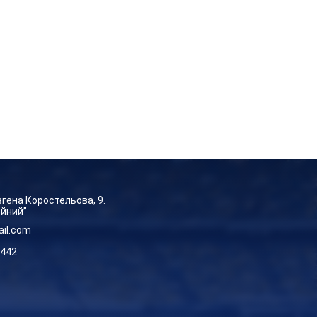
Євгена Коростельова, 9.
ейний”
ail.com
-442