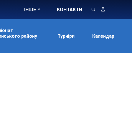
ІНШЕ
КОНТАКТИ
іонат
нського району
Турніри
Календар