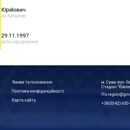
Юрійович
по батькові
29.11.1997
дата народження
Умови та положення
м. Суми, вул. 
Стадіон “Ювіл
Політика конфіденційності
ffs.region@gm
Карта сайту
+38(0542) 650