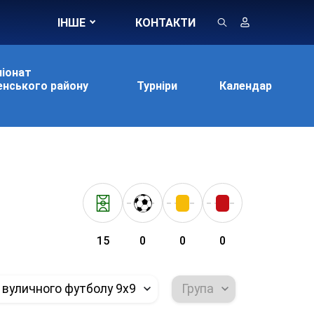
ІНШЕ
КОНТАКТИ
іонат
нського району
Турніри
Календар
15
0
0
0
 вуличного футболу 9х9
Група