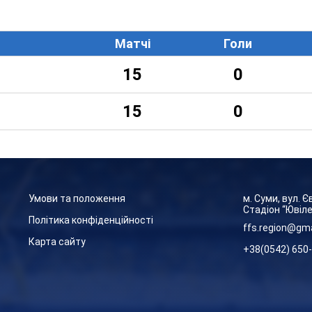
Матчі
Голи
15
0
15
0
Умови та положення
м. Суми, вул. 
Стадіон “Ювіл
Політика конфіденційності
ffs.region@gm
Карта сайту
+38(0542) 650