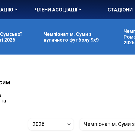
ІАЦІЮ
ЧЛЕНИ АСОЦІАЦІЇ
СТАДІОНИ
Чемп
 Сумської
Чемпіонат м. Суми з
Роме
і 2026
вуличного футболу 9х9
2026
сим
в
ста
2026
Чемпіонат м. Суми з