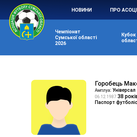
НОВИНИ
ПРО АСОЦ
Чемпіонат
Кубок
Сумської області
област
2026
Горобець Мак
: Універсал
Амплуа
38 рокі
06.12.1987
Паспорт футболі