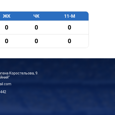
ЖК
ЧК
11-М
0
0
0
0
0
0
Євгена Коростельова, 9.
ейний”
ail.com
-442