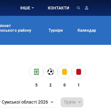
ІНШЕ
КОНТАКТИ
іонат
нського району
Турніри
Календар
5
2
0
1
 Сумської області 2026
Група