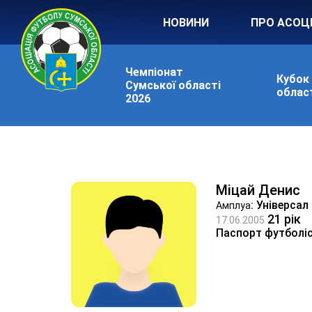
НОВИНИ
ПРО АСОЦ
Чемпіонат
Кубок
Сумської області
област
2026
Міцай Денис
: Універсал
Амплуа
21 рік
17.06.2005
Паспорт футболі