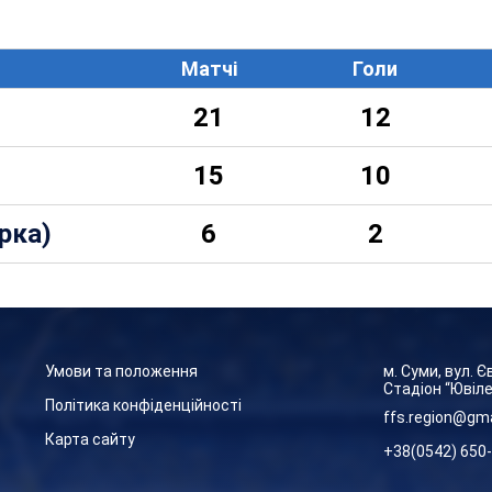
Матчі
Голи
21
12
15
10
рка)
6
2
Умови та положення
м. Суми, вул. 
Стадіон “Ювіл
Політика конфіденційності
ffs.region@gm
Карта сайту
+38(0542) 650