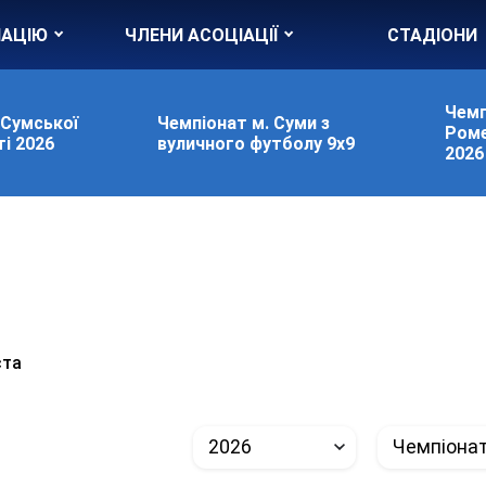
ІАЦІЮ
ЧЛЕНИ АСОЦІАЦІЇ
СТАДІОНИ
Чемп
 Сумської
Чемпіонат м. Суми з
Роме
і 2026
вуличного футболу 9х9
2026
ста
2026
Чемпіонат