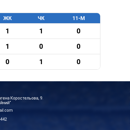
ЖК
ЧК
11-М
1
1
0
1
0
0
0
1
0
Євгена Коростельова, 9.
ейний”
ail.com
-442