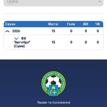
Група
Сезон
Матчі
Голи
ЖК
ЧК
2026
15
0
0
0
ФК
"Автобро"
15
0
0
0
(Суми)
Умови та положення