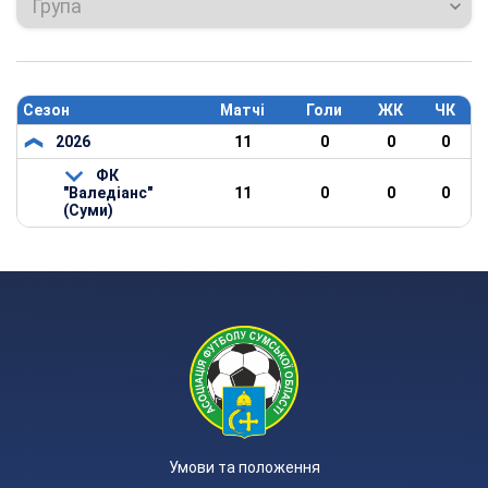
Група
Сезон
Матчі
Голи
ЖК
ЧК
2026
11
0
0
0
ФК
"Валедіанс"
11
0
0
0
(Суми)
Умови та положення