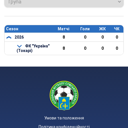
Група
Сезон
Матчі
Голи
ЖК
ЧК
2026
8
0
0
0
ФК "Україна"
8
0
0
0
(Токарі)
Умови та положення
Політика конфіденційності